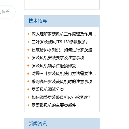
的保养
技术指导
深入理解罗茨风机工作原理及作用用
三叶罗茨鼓风JTS-150参数很多，现
途
建筑给排水知识：如何进行罗茨鼓风
在提供给大家
罗茨风机安装要求及注意事项
机的保养
罗茨风机轴承位磨损修复
防爆三叶罗茨风机使用方法需要注意
采购高压罗茨鼓风机时的注意事项 5
事项？
罗茨风机调试分类
个重点
如何调整罗茨鼓风机皮带松紧度？
罗茨鼓风机的主要零部件
新闻资讯