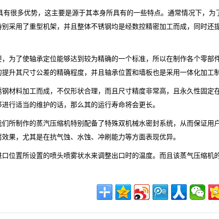
具有很多优势，这主要是源于其本身所具有的一些特点。通常情况下，为
特别采用了重型机架，并且整体不锈钢均是经数控精密加工而成，同时还
要，为了使轴承定位能够达到较为精确的一个标准，所以在制作各个零部
的提升其尺寸公差的精确程度，并且轴承位置和墙板也是采用一体化加工
锈钢材料加工而成，不仅形状合理，而且尺寸精度非常高，且永久性固定
够进行适当的维护的话，那么其的运行寿命将会更长。
我们所制作的蒸汽压缩机特别配备了特殊双机械水密封系统，从而保证用
腐效果，尤其是在抗气蚀、水蚀、冲刷能力等方面表现优异。
进口位置所设置的喷头喷雾状水来调整出口时的温度。而且该蒸气压缩机