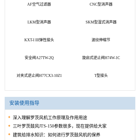
AF空气过滤器
CNC型消声器
LKM型消声器
SKM型湿式消声器
KXT-I III弹性接头
波纹伸缩节
安全阀A27TW-2Q
旋启式逆止阀H74W-1C
对夹式逆止阀H77CX3-10Z1
T型接头
安装使用指导
深入理解罗茨风机工作原理及作用用途
三叶罗茨鼓风JTS-150参数很多，现在提供给大家
建筑给排水知识：如何进行罗茨鼓风机的保养