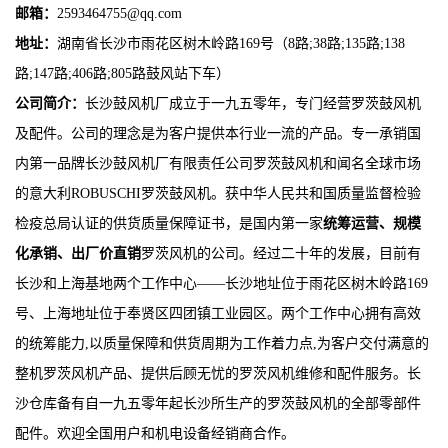
邮箱：
2593464755@qq.com
地址：
湖南省长沙市雨花区树木岭路169号（8路;38路;135路;138
路;147路;406路;805路鼓风站下车）
公司简介：
长沙鼓风机厂成立于一九五零年，专门经营罗茨鼓风机
及配件。公司的理念是为客户提供本行业一流的产品。专一承销国
内第一品牌长沙鼓风机厂有限责任公司罗茨鼓风机和闻名全球市场
的意大利ROBUSCHI罗茨鼓风机。获中华人民共和国质量监督检验
检疫总局认证的供货质量保障证书，是国内第一家
统筹运营、规模
化承销、出厂价直销
罗茨风机的公司。经过二十年的发展，目前有
长沙和上海基地两个工作中心——长沙地址位于雨花区树木岭路169
号、上海地址位于奉贤区四团镇工业园区。两个工作中心拥有高效
的统筹能力,以质量保障和供货周期为工作着力点,为客户交付满意的
整机罗茨风机产品、提供后顾无忧的罗茨风机维修和配件服务。长
沙仓库备有自一九五零年起长沙所生产的罗茨鼓风机的全部零部件
配件。欢迎全国用户和机电设备经销商合作。