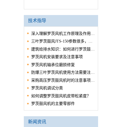
技术指导
深入理解罗茨风机工作原理及作用用
三叶罗茨鼓风JTS-150参数很多，现
途
建筑给排水知识：如何进行罗茨鼓风
在提供给大家
罗茨风机安装要求及注意事项
机的保养
罗茨风机轴承位磨损修复
防爆三叶罗茨风机使用方法需要注意
采购高压罗茨鼓风机时的注意事项 5
事项？
罗茨风机调试分类
个重点
如何调整罗茨鼓风机皮带松紧度？
罗茨鼓风机的主要零部件
新闻资讯