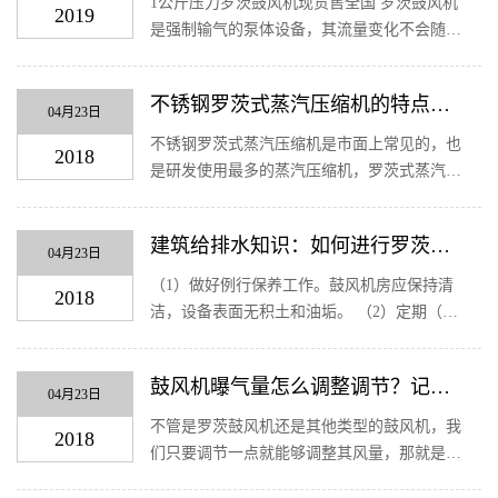
1公斤压力罗茨鼓风机现货售全国 罗茨鼓风机
2019
是强制输气的泵体设备，其流量变化不会随压
力变化其变化，这是长沙罗茨风机的最大特
性。因此，虽然罗茨鼓风机的噪音一直是需要
不锈钢罗茨式蒸汽压缩机的特点有
改进的性能，但ROOTSblowers却未能被其
04月23日
哪些？
它...
不锈钢罗茨式蒸汽压缩机是市面上常见的，也
2018
是研发使用最多的蒸汽压缩机，罗茨式蒸汽压
缩机因工作环境的特殊性，在研发时就必须要
考虑到这点，高温、高湿度、腐蚀强的环境使
建筑给排水知识：如何进行罗茨鼓
得罗茨式蒸汽压缩机必须具备一定特殊性...
04月23日
风机的保养
（1）做好例行保养工作。鼓风机房应保持清
2018
洁，设备表面无积土和油垢。 （2）定期（ÿ
月）检查风机各连接螺栓的紧固程度。 （3）
新机或大修以后的风机运转48h后，应将油箱
鼓风机曝气量怎么调整调节？记住
内的润滑油全部换去，重新加入规定牌号的
04月23日
这一点就行了
润...
不管是罗茨鼓风机还是其他类型的鼓风机，我
2018
们只要调节一点就能够调整其风量，那就是调
节电机的频率， 频率影响到转速，在不改变