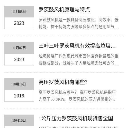
读者对其有更全面的认识。 罗茨鼓风机在石
罗茨鼓风机原理与特点
化行业的应用 罗茨鼓风机在石化行业主要...
11月08日
罗茨鼓风机是一款具备高压缩比、高效率、低
2023
耗能、抗干扰能力强等诸多优点的通用型气源
设备。本文将详述罗茨鼓风机的工作原理，探
讨其设计特点和优缺点。 罗茨鼓风机的工作
三叶三叶罗茨风机有效提高垃圾焚
原理 罗茨鼓风机是一种容积式回转压缩机...
11月07日
烧厂效率
垃圾焚烧厂作为现代城市固体废弃物管理的重
2023
要组成部分，既解决了大量垃圾无处可去的难
题，也实现了能源资源的有效利用。而在这个
过程中，三叶罗茨风机作为重要设备之一，扮
高压罗茨风机有哪些？
演着不可或缺的角色。 三叶罗茨风机是一...
10月16日
高压罗茨风机有哪些？ 高压罗茨风机是指压
2019
力高于58.8KPa。罗茨风机的压力通常指的是
背压压力，无背压时其表压为零。 长沙鼓风
机厂长沙罗茨鼓风机三叶罗茨风机厂的高压机
1公斤压力罗茨鼓风机现货售全国
型有ARS50H-ARS300H，JAS80，JAS100，
10月16日
JAS12...