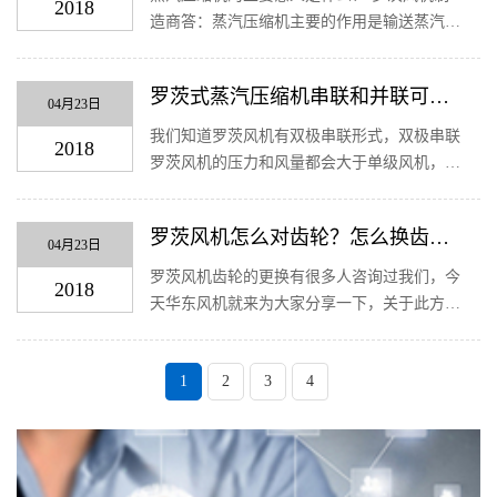
2018
造商答：蒸汽压缩机主要的作用是输送蒸汽，
用于蒸发结晶等行业，输送的蒸汽为二次蒸
汽，把二次蒸汽进行升温然后再输送回去，达
罗茨式蒸汽压缩机串联和并联可以
到节能的目的。这就是蒸汽压缩机的最重要
04月23日
用吗？
意...
我们知道罗茨风机有双极串联形式，双极串联
2018
罗茨风机的压力和风量都会大于单级风机，有
自己独特的优势，罗茨式蒸汽压缩机也可以采
集双极串联或者并联的形式，此种形式蒸汽的
罗茨风机怎么对齿轮？怎么换齿
处理量须大于4T/h的处理量。 风机专业生...
04月23日
轮？
罗茨风机齿轮的更换有很多人咨询过我们，今
2018
天华东风机就来为大家分享一下，关于此方面
的知识： 凡使用过的旧齿轮，应根据拆卸时
所作的方位标记，按照原来的磨痕进行装配，
(
1
2
3
4
以避免齿面啮合不良。如果换用新的齿轮，...
c
u
r
r
e