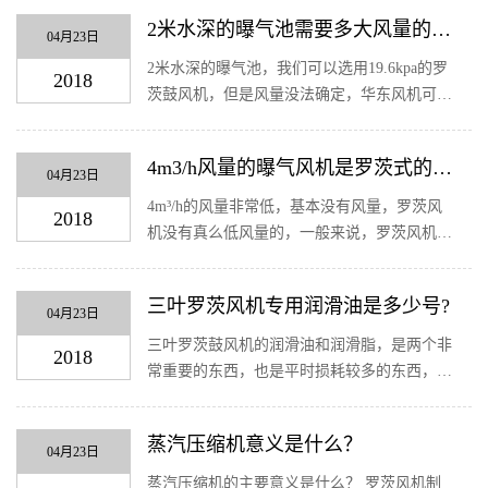
其他因素的情况下，转速越高，风量越大。
2米水深的曝气池需要多大风量的风
罗茨鼓风机怎么调节风量呢？皮带传动可以...
04月23日
机？
2米水深的曝气池，我们可以选用19.6kpa的罗
2018
茨鼓风机，但是风量没法确定，华东风机可以
给您一个大致的范围，风量范围：1.12m³/min-
194m³/min都可以生产出来，没有具体的风
4m3/h风量的曝气风机是罗茨式的
量，怎么来测算风机的风量呢？上面的参数...
04月23日
吗？
4m³/h的风量非常低，基本没有风量，罗茨风
2018
机没有真么低风量的，一般来说，罗茨风机的
型号从50口径型号开始，风量1.22m³/min，市
面上也存在40口径型号的，但是非常少见。
三叶罗茨风机专用润滑油是多少号?
如果曝气风机时罗茨式的，风量不会这么低...
04月23日
三叶罗茨鼓风机的润滑油和润滑脂，是两个非
2018
常重要的东西，也是平时损耗较多的东西，三
叶罗茨鼓风机的润滑油使用什么牌号的呢？润
滑脂又使用什么牌号的呢？ 1、润滑油牌号 在
蒸汽压缩机意义是什么？
周边环境20摄氏度以下的条件下，采用N6...
04月23日
蒸汽压缩机的主要意义是什么？ 罗茨风机制