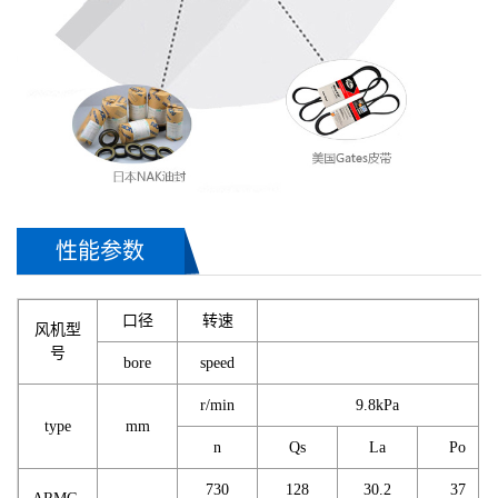
性能参数
口径
转速
风机型
号
bore
speed
r/min
9.8kPa
type
mm
n
Qs
La
Po
730
128
30.2
37