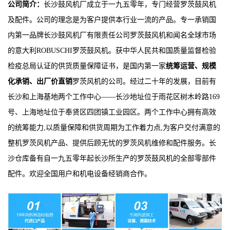
公司简介：
长沙鼓风机厂成立于一九五零年，专门经营罗茨鼓风机
及配件。公司的理念是为客户提供本行业一流的产品。专一承销国
内第一品牌长沙鼓风机厂有限责任公司罗茨鼓风机和闻名全球市场
的意大利ROBUSCHI罗茨鼓风机。获中华人民共和国质量监督检验
检疫总局认证的供货质量保障证书，是国内第一家
统筹运营、规模
化承销、出厂价直销
罗茨风机的公司。经过二十年的发展，目前有
长沙和上海基地两个工作中心——长沙地址位于雨花区树木岭路169
号、上海地址位于奉贤区四团镇工业园区。两个工作中心拥有高效
的统筹能力,以质量保障和供货周期为工作着力点,为客户交付满意的
整机罗茨风机产品、提供后顾无忧的罗茨风机维修和配件服务。长
沙仓库备有自一九五零年起长沙所生产的罗茨鼓风机的全部零部件
配件。欢迎全国用户和机电设备经销商合作。