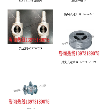
LKM型消声器
SKM型湿式消声器
KXT-I III弹性接头
波纹伸缩节
旋启式逆止阀H74W-1C