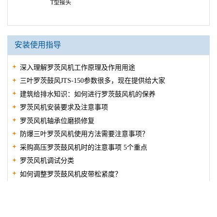
安全阀A27TW-2Q
对夹式逆止阀H77CX3-10Z1
T型接头