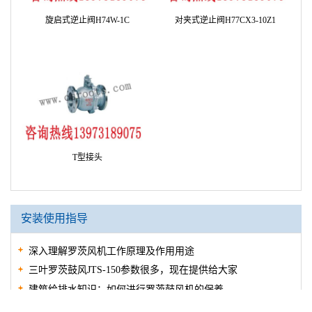
SKM型湿式消声器
KXT-I III弹性接头
波纹伸缩节
安全阀A27TW-2Q