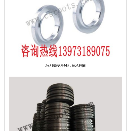
JAS190罗茨风机 轴承挡圈