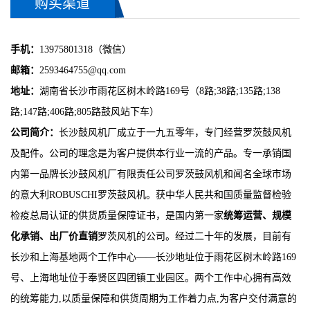
购买渠道
手机：
13975801318（微信）
邮箱：
2593464755@qq.com
地址：
湖南省长沙市雨花区树木岭路169号（8路;38路;135路;138
路;147路;406路;805路鼓风站下车）
公司简介：
长沙鼓风机厂成立于一九五零年，专门经营罗茨鼓风机
及配件。公司的理念是为客户提供本行业一流的产品。专一承销国
内第一品牌长沙鼓风机厂有限责任公司罗茨鼓风机和闻名全球市场
的意大利ROBUSCHI罗茨鼓风机。获中华人民共和国质量监督检验
检疫总局认证的供货质量保障证书，是国内第一家
统筹运营、规模
化承销、出厂价直销
罗茨风机的公司。经过二十年的发展，目前有
长沙和上海基地两个工作中心——长沙地址位于雨花区树木岭路169
号、上海地址位于奉贤区四团镇工业园区。两个工作中心拥有高效
的统筹能力,以质量保障和供货周期为工作着力点,为客户交付满意的