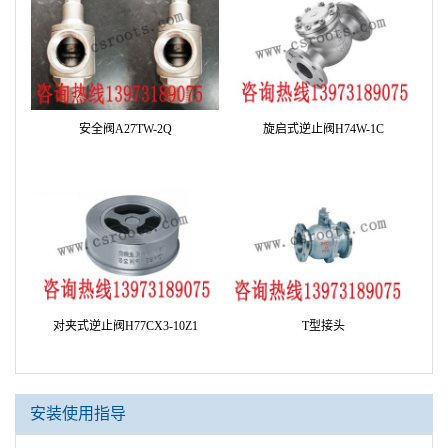
安全阀A27TW-2Q
旋启式逆止阀H74W-1C
对夹式逆止阀H77CX3-10Z1
T型接头
安装使用指导