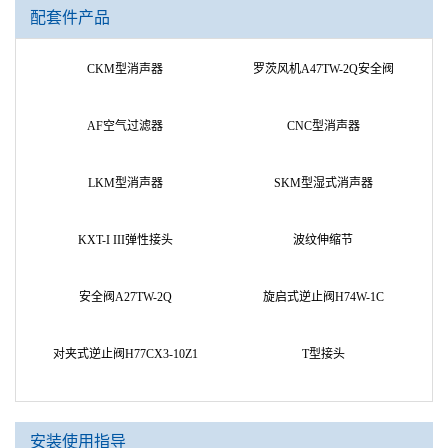
配套件产品
CKM型消声器
罗茨风机A47TW-2Q安全阀
AF空气过滤器
CNC型消声器
LKM型消声器
SKM型湿式消声器
KXT-I III弹性接头
波纹伸缩节
安全阀A27TW-2Q
旋启式逆止阀H74W-1C
对夹式逆止阀H77CX3-10Z1
T型接头
安装使用指导