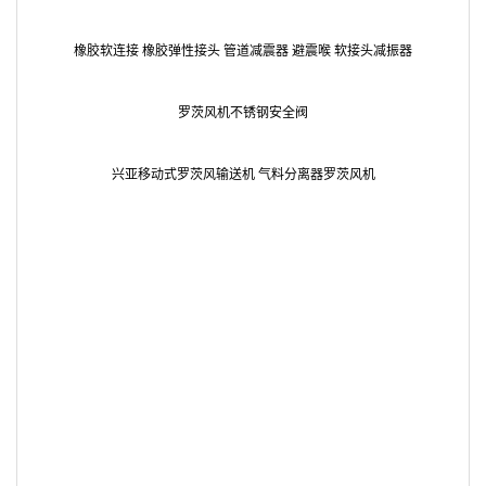
橡胶软连接 橡胶弹性接头 管道减震器 避震喉 软接头减振器
罗茨风机不锈钢安全阀
兴亚移动式罗茨风输送机 气料分离器罗茨风机