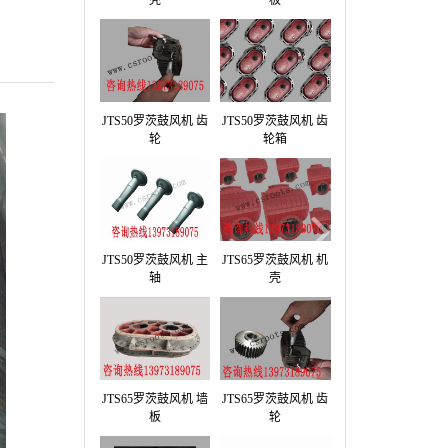
JTS80罗茨鼓风机 
ARG445*丨
轴
ARG450*丨
RG500*罗茨风机
JTS100罗茨鼓风机
轴承挡圈
墙板
ARG350*丨
JTS50罗茨鼓风机 齿
JTS50罗茨鼓风机 齿
JTS100罗茨鼓风机
ARG400*丨
轮
轮箱
齿轮箱
ARG445*丨
ARG450*丨
RG500*罗茨风机
副油箱
Previous
Next
ARMH550丨
JTS50罗茨鼓风机 主
JTS65罗茨鼓风机 机
ARMH600丨
轴
壳
ARMH650丨
ARMH700丨
ARMH750丨
H600丨ARH700
丨ARH800丨
H900罗茨风机 前
ARMH550丨
JTS65罗茨鼓风机 墙
JTS65罗茨鼓风机 齿
墙板
ARMH600丨
板
轮
ARMH650丨