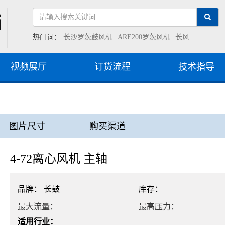
热门词：
长沙罗茨鼓风机
ARE200罗茨风机
长风
视频展厅
订货流程
技术指导
图片尺寸
购买渠道
4-72离心风机 主轴
品牌：
长鼓
库存：
最大流量：
最高压力：
适用行业：