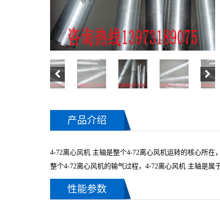
产品介绍
4-72离心风机 主轴是整个4-72离心风机运转的核心
整个4-72离心风机的输气过程，4-72离心风机 主轴是
性能参数
离器
兴亚移动式罗茨风输
ARB50罗茨风机丨
ARC80罗茨风机丨
ARD12
送机
ARB65罗茨风机 墙
ARC100罗茨风机 齿
ARD14