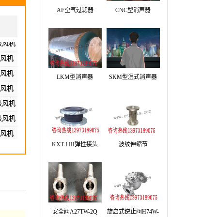
AF空气过滤器
CNC型消声器
茨鼓风机
鼓风机
茨鼓风
茨鼓风机
鼓风机
LKM型消声器
SKM型湿式消声器
鼓风机
鼓风机
茨鼓风机
茨鼓风机
KXT-I III弹性接头
波纹伸缩节
鼓风机
茨鼓风
茨鼓风机
鼓风机
鼓风机
安全阀A27TW-2Q
旋启式逆止阀H74W-