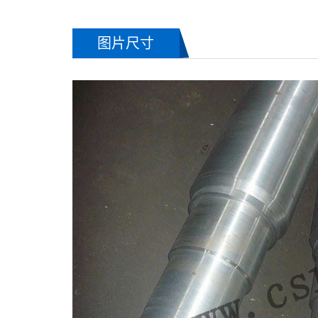
板
轮毂
ARD15
图片尺寸
机
ARB50罗茨风机丨
ARB50罗茨风机丨
ARD125罗茨风机丨
ARD12
ARB65罗茨风机 侧
ARB65罗茨风机 主
ARD145罗茨风机丨
ARD14
板
动齿轮
ARD150罗茨风机 衬
ARD15
套
风输
ARB50罗茨风机丨
ARB50罗茨风机丨
ARD125罗茨风机丨
ARD12
ARB65罗茨风机 从
ARB65罗茨风机 齿
ARD145罗茨风机丨
ARD14
动齿轮
轮毂
ARD150罗茨风机 进
ARD15
风口
胶弹
ARC80罗茨风机丨
ARC80罗茨风机丨
ARE190罗茨风机丨
ARE19
震器
ARC100罗茨风机 墙
ARC100罗茨风机 侧
ARE195罗茨风机丨
ARE19
减振
板
板
ARE200罗茨风机丨
ARE20