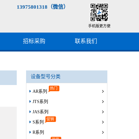
13975801318（微信）
手机版更方便
招标采购
联系我们
设备型号分类
AR系列
JTS系列
JAS系列
S系列
R系列