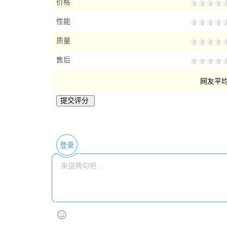
价格
性能
质量
售后
网友平
登录