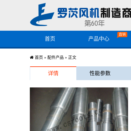
首页
产品中心
首页
»
配件产品
» 正文
详情
性能参数