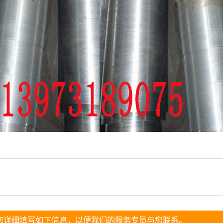
0罗茨风机 墙
ARMG400罗茨风机
ARMG400罗茨风机
ARMH700丨
板
端盖
副油箱
ARMH750丨
ARH600丨ARH700
AR
丨ARH800丨
ARH900罗茨风机 后
AR
0罗茨风机丨
ARMG300丨
ARMG300丨
ARMH550丨
墙板
5罗茨风机丨
ARMG350丨
ARMG350丨
ARMH600丨
0罗茨风机丨
ARMG395丨
ARMG395丨
ARMH650丨
0罗茨风机 机
ARMG400罗茨风机
ARMG400罗茨风机
ARMH700丨
壳
油封座
前轴承压板
ARMH750丨
ARH600丨ARH700
AR
丨ARH800丨
ARH900罗茨风机 齿
AR
轮箱
2018-06-02长沙的 高小姐 询
ARMH-700罗茨
您详细填写如下信息，以便我们的服务专员与您联系。
2018-06-08 长沙的 胡小姐 询
ARMH-700罗