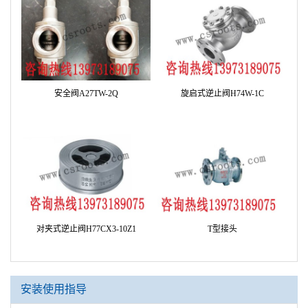
安全阀A27TW-2Q
旋启式逆止阀H74W-1C
对夹式逆止阀H77CX3-10Z1
T型接头
安装使用指导