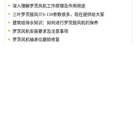
深入理解罗茨风机工作原理及作用用途
三叶罗茨鼓风JTS-150参数很多，现在提供给大家
建筑给排水知识：如何进行罗茨鼓风机的保养
罗茨风机安装要求及注意事项
罗茨风机轴承位磨损修复
防爆三叶罗茨风机使用方法需要注意事项？
采购高压罗茨鼓风机时的注意事项 5个重点
罗茨风机调试分类
如何调整罗茨鼓风机皮带松紧度？
罗茨鼓风机的主要零部件
电话：
13975801318（同微信）
地址:湖南省长沙市雨花区树木岭路
169号