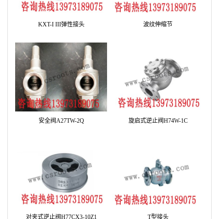
KXT-I III弹性接头
波纹伸缩节
安全阀A27TW-2Q
旋启式逆止阀H74W-1C
对夹式逆止阀H77CX3-10Z1
T型接头