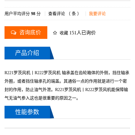
用户平均评分
98
分
查看评论 （
条 ）
我要评论
咨询底价
151人已询价
收藏
产品介绍
R221罗茨风机丨R222罗茨风机 轴承盖在齿轮箱体的外侧，挡住轴承
外圈，或者挡住轴承孔的端盖。其通俗一点的作用就是进行一个密
封的作用，防止油气外泄。R221罗茨风机丨R222罗茨风机能保障输
气无油气参入这也是很重要的原因之一。
性能参数