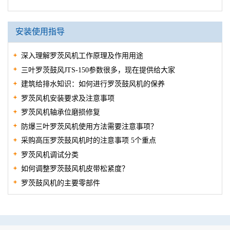
SKM型湿式消声器
KXT-I III弹性接头
波纹伸缩节
安全阀A27TW-2Q
旋启式逆止阀H74W-1C
对夹式逆止阀H77CX3-10Z1
T型接头
安装使用指导
深入理解罗茨风机工作原理及作用用途
三叶罗茨鼓风JTS-150参数很多，现在提供给大家
建筑给排水知识：如何进行罗茨鼓风机的保养
罗茨风机安装要求及注意事项
罗茨风机轴承位磨损修复
防爆三叶罗茨风机使用方法需要注意事项？