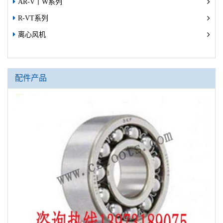
AR-V丨W系列
R-VT系列
离心风机
配件产品
AR
AR
AR
AR
AR