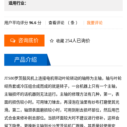
适用行业：
用户平均评分
96.6
分
查看评论 （
条 ）
我要评论
咨询底价
254人已询价
收藏
产品介绍
JTS80罗茨鼓风机上连接电机带动叶轮转动的轴称为主轴，轴与叶轮
经热套或冷压组合成而成的就是转子，一台机器上只有一个主轴，
主轴损坏的话机器则无法运行。主轴的修理方法有几种，第一，表
面的损伤较小时。可用锉刀锉去，再浸泡在油里有纱布打磨使其光
滑。第二，轴颈表面磨损较小时，可用到削去损坏部位，然后用巴
式合金来修补削去部位。当损坏面较大时不建议进行修补，这样会
留下隐患。更换新主轴到长沙罗茨风机厂跟换，其质量好使用安