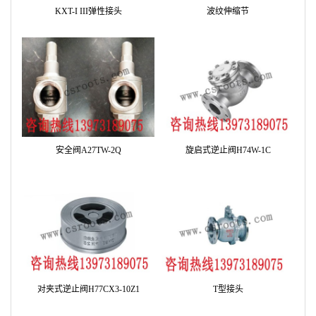
KXT-I III弹性接头
波纹伸缩节
安全阀A27TW-2Q
旋启式逆止阀H74W-1C
对夹式逆止阀H77CX3-10Z1
T型接头